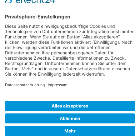
> Neupatienten
> Zahnimplantate Potsdam
> Kontakt
> Impressum
> Datenschutz
© 2026: Prof. Dr. Michael Rosin & Partner, Zahnärzte Potsdam
WebDesign:
Die Zahnarzt-Praxiswebsite
Zahnimplantate Potsdam: Mehr Lebensqualität mit
festen Zähnen!