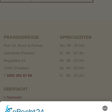
PRAXISADRESSE
SPRECHZEITEN
Prof. Dr. Rosin & Partner
Mo 08 - 20 Uhr
Zahnärzte Potsdam
Di 08 - 20 Uhr
Hegelallee 14
Mi 08 - 20 Uhr
14467 Potsdam
Do 08 - 20 Uhr
T
0331 201 67 69
Fr 08 - 15 Uhr
ÜBERSICHT
> Startseite
> Praxis