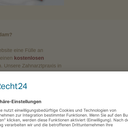
sdam?
ebsite eine Fülle an
 einen
kostenlosen
n. Unsere Zahnarztpraxis in
 wir beraten Sie gerne