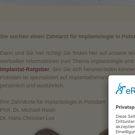
Sie suchen einen Zahnarzt für Implantologie in Pot
Dann sind Sie hier richtig! Sie finden hier auf unserer W
wertvollen Informationen zum Thema Implantologie und
Implantat-Ratgeber
, den Sie sich herunterladen könne
Potsdam ist spezialisiert auf Implantatbehandlungen und
persönlich und ausführlich.
Ihre Zahnärzte für Implantologie in Potsdam
Prof. Dr. Michael Rosin
Dr. Hans-Christian Lux