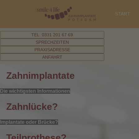
START
TEL. 0331 201 67 69
SPRECHZEITEN
PRAXISADRESSE
ANFAHRT
Zahnimplantate
Die wichtigsten Informationen
Zahnlücke?
Implantate oder Brücke?
Teilprothese?